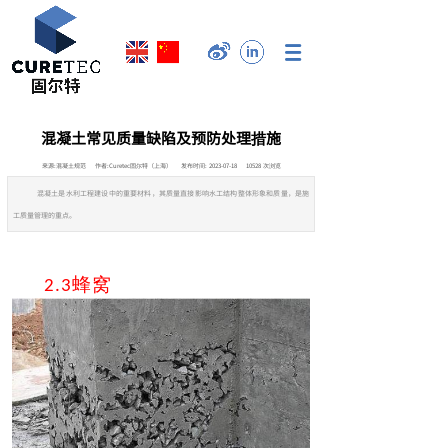
混凝土常见质量缺陷及预防处理措施
来源:
混凝土规范
作者:
Curetec固尔特（上海）
发布时间:
2023-07-18
10528
次浏览
混凝土是水利工程建设中的重要材料，其质量直接影响水工结构整体形象和质量，是施
工质量管理的重点。
蜂窝
2.3