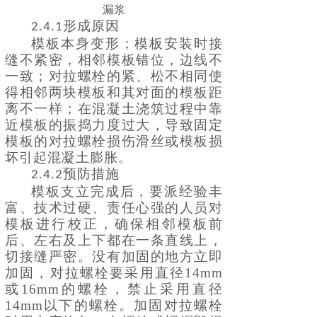
漏浆
形成原因
2.4.1
模板本身变形；模板安装时接
缝不紧密，相邻模板错位，边线不
一致；对拉螺栓的紧、松不相同使
得相邻两块模板和其对面的模板距
离不一样；在混凝土浇筑过程中靠
近模板的振捣力度过大，导致固定
模板的对拉螺栓损伤滑丝或模板损
坏引起混凝土膨胀。
预防措施
2.4.2
模板支立完成后，要派经验丰
富、技术过硬、责任心强的人员对
模板进行校正，确保相邻模板前
后、左右及上下都在一条直线上，
切接缝严密。没有加固的地方立即
加固，对拉螺栓要采用直径
14mm
或16mm的螺栓，禁止采用直径
14mm以下的螺栓。加固对拉螺栓