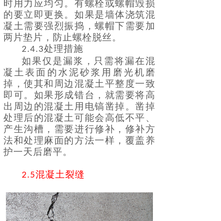
时用力应均匀。有螺栓或螺帽毁损
的要立即更换。如果是墙体浇筑混
凝土需要强烈振捣，螺帽下需要加
两片垫片，防止螺栓脱丝。
处理措施
2.4.3
如果仅是漏浆，只需将漏在混
凝土表面的水泥砂浆用磨光机磨
掉，使其和周边混凝土平整度一致
即可。如果形成错台，就需要将高
出周边的混凝土用电镐凿掉。凿掉
处理后的混凝土可能会高低不平、
产生沟槽，需要进行修补，修补方
法和处理麻面的方法一样，覆盖养
护一天后磨平。
混凝土裂缝
2.5