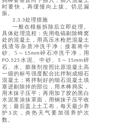
捣棒要垂直向下插入，插入混凝土
时要快，再缓慢向上拔。切忌漏
振。
处理措施
2.3.3
一般在模板拆除后立即处理。
具体处理流程：先用电镐剔除蜂窝
处的混凝土，用高压水枪把混凝土
残渣等杂质冲洗干净；接着将中
砂、
5～
碎石冲洗干净，用
15mm
水泥、中砂、
～
碎
PO.525
5
15mm
石、水、膨胀剂按照比原混凝土高
一级的标号强度配合比拌制成细石
混凝土；将拌制好的细石混凝土填
塞进剔除掉的部位，用木棒捣实，
用木抹子压平；再用加了胶的黑白
水泥浆涂抹罩面，用钢抹子压平收
光；最后盖上土工布，每天最少养
护
次，炎热天气要加强养护次
3
数。