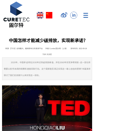
中国怎样才能减少碳排放，实现新承诺?
来源:
【TED】全球最大，最具影响力的演讲平台
作者:
Curetec固尔特（上海）
发布时间:
2022-09-26
7329
次浏览
2020年，中国承诺将在2030年达到碳排放峰值，并在2060年实现净零排放--这一变化将
需要以前所未闻的规模和速度采取行动。这个国家能否真正实现这一雄心勃勃的愿景?本篇演讲
探讨了我们应该做什么来实现这一目标。