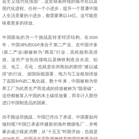
会主义现代化强国”，这意味着持续的城市化以及
现代化进程。任何一个小进步，提升一个普通中国
人生活质量的小进步，都需要乘以
亿。这可能意
14
味着更多的排放。
中国面临的另一个挑战是转变经济结构。在
2020
年，中国
的
来自干第二产业。在中国许多
38%
GDP
第二产业
都被称为“两高”行业，高耗能和高排
(
)
放。这些产业包括煤电以及钢铁制造业水泥、铝
业、化工、石化，也就是你所熟知的那些“难以减
排”的行业。 据国际能源署，电力与工业相加排放
了该国
的二氧化碳。数十年来，中国被称为世
84%
界工厂为此类生产而造成的排放被称为“隐形碳”，
这些都被算入中国的本土碳排放量，而非计入那些
进口中国制造品的国家。
但不顾这些挑战，中国已作出了承诺。中国要如何
做到呢
中国已承诺停建新的海外燃煤电厂，并将
?
诼步减少煤炭消费，从“十五五”时期开始，也就是
年后。中国还在采取措施使其能源结构更为绿