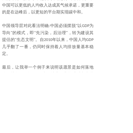
中国可以更低的人均收入达成其气候承诺，更重要
的是在达峰后，以更短的平台期实现碳中和。
中国领导层对此看法明确
中国必须摆脱“以
为
:
GDP
导向”的模式，即“先污染，后治理”，转为建设其
提侣的“生态文明”。自
年以来，中国人均
2010
GDP
几乎翻了一番，仍同时保持着人均排放量基本稳
定。
最后，让我举一个例子来说明该愿景是如何落地
的。就在
年
月，中国决定一举取缔对电力需
2021
6
求极大的加密货币“挖矿”。世界上一半的产能几乎
在一夜之间消失。
当然，要在
年之前以较低的峰值水平实现达
2030
峰，中国必须限制“两高”产业的盲目发展。 最
近，数百个此类新项目被按下暂停键，正在等待新
的碳排放影响评价。希望是，前述转变不会是线性
的，而将是指数性增长。