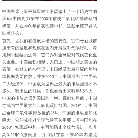
中国主席习近平就应对全变暖做出了一个历史性的
承诺
中国将力争在
年前使二氧化碳排放达到
:
2030
峰值，并在
年前实现碳中和。这些承诺究竟意
2060
味着什么
?
首先，让我们看看该承诺的重要性。它们号召以前
所未有的速度和规模在国内开展应对气候行动。考
虑到中国幅员辽阔，它们亦对全球应对气候变化至
关重要。中美面积相似，人口上，中国却是美国的
四倍。在过去的
年里，中国经济发展对应的年均
40
增长率为两位数，并在
年，中国成为了世界第
2010
二大经济体。中国成为世界上最大的排放国也才不
多久，我出生的时候，你也看得出来我年纪不大，
中国的排放是仅为美国的一半。直到
年前，中国
15
才成为世界最大的二氧化碳排放国。
年，中国
2019
占全球二氧化碳排放量的
。中国的排放量如此
28%
巨大，它的减排对全球气候至关重要，若中国能在
年实现碳中和，有可能防止全球气温进一步升
2060
高
到
摄氏度，并可以在接下来
年内避免
0.2
0.3
40