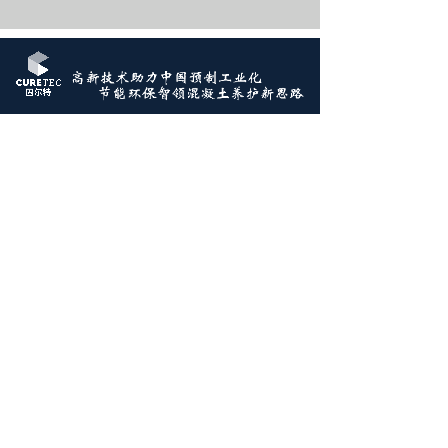
FOLLOW US
关注我们
gm@curetec-china.com
+86 139 1673 0874
上海市青浦区久业路338号1幢1-1
8:30 am ~ 17:3
0 pm