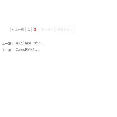
« 上一页
1
2
下一页 »
查看全文 »
上一篇：
企业升级第一站|20......
下一篇：
Curetec固尔特......