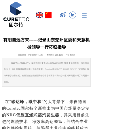
有朋自远方来------记录山东兖州区委和天意机
械领导一行莅临指导
来源:
原创
作者:
固尔特（上海）
发布时间:
2021-11-09
7471
次浏览
2021年11月6日上午，山东兖州区委书记王庆和山东天意机械董事长刘洪彬一行莅临固
尔特（上海）新能源科技有限公司参观考察，Curetec固尔特CEO ANDRE DIENST（安德烈）接
待并表示热烈欢迎。安德烈先生首先陪同各位领导参观了公司的办公区域并简要介绍了公司基本
情况。
在“
碳达峰，碳中和
”的大背景下，来自德国
的Curetec固尔特全新推出为中国市场量身定制
的
NDG低压直燃式蒸汽发生器
，其采用目前先
进的燃烧技术，净效率高达98%，并结合专业
的软件控制系统，使混凝土养护中的能耗成本